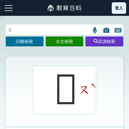
跳
登入
:::
到
主
:::
要
內
語
圖
開
容
注音索引圖示
筆畫索引圖示
部首索引表圖示
言
片
啟
詞條檢索
全文檢索
音讀檢索
搜
搜
鍵
尋
尋
盤
圖
圖
圖
示
示
示
𩀫
ˋ
ㄡ
網站導覽
生字詞彙表
成語故事