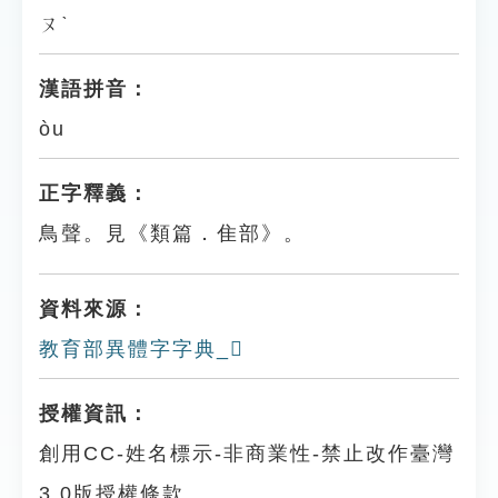
ㄡˋ
漢語拼音：
òu
正字釋義：
鳥聲。見《類篇．隹部》。
資料來源：
教育部異體字字典_𩀫
授權資訊：
創用CC-姓名標示-非商業性-禁止改作臺灣
3.0版授權條款