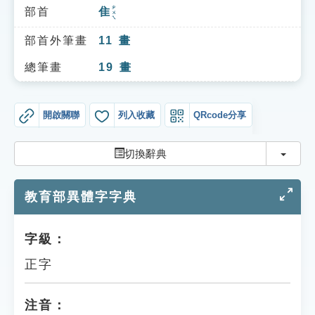
索引選單
ㄓㄨㄟ
部首
隹
知識索引
部首外筆畫
11
畫
單字索引
總筆畫
19
畫
生命大百科索引
開啟關聯
列入收藏
QRcode分享
遊戲專區
切換
切換辭典
教學應用
教育部異體字字典
貓頭鷹博士
字級：
正字
注音：