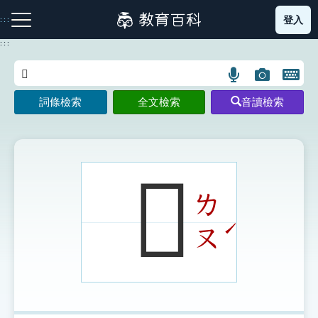
跳
登入
:::
到
主
:::
要
內
語
圖
開
容
注音索引圖示
筆畫索引圖示
部首索引表圖示
言
片
啟
詞條檢索
全文檢索
音讀檢索
搜
搜
鍵
尋
尋
盤
圖
圖
圖
示
示
示
𩀮
ㄌ
網站導覽
ˊ
ㄡ
生字詞彙表
成語故事