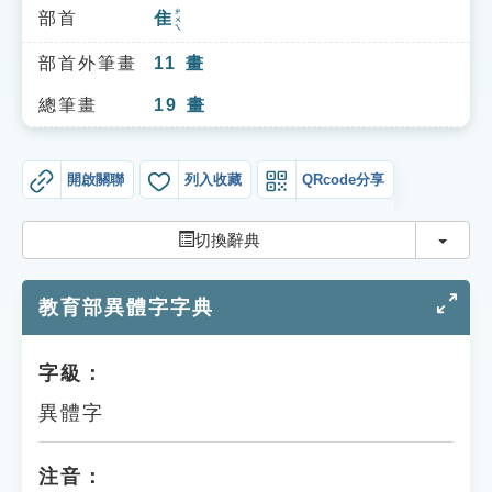
索引選單
ㄓㄨㄟ
部首
隹
知識索引
部首外筆畫
11
畫
單字索引
總筆畫
19
畫
生命大百科索引
開啟關聯
列入收藏
QRcode分享
遊戲專區
切換
切換辭典
教學應用
教育部異體字字典
貓頭鷹博士
字級：
異體字
注音：