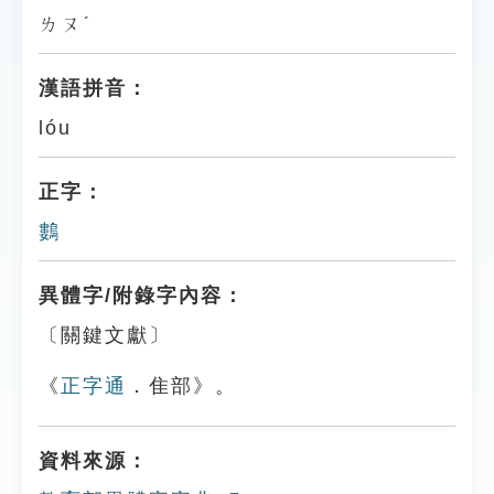
ㄌㄡˊ
漢語拼音：
lóu
正字：
鷜
異體字/附錄字內容：
〔關鍵文獻〕
《
正字通
．隹部》。
資料來源：