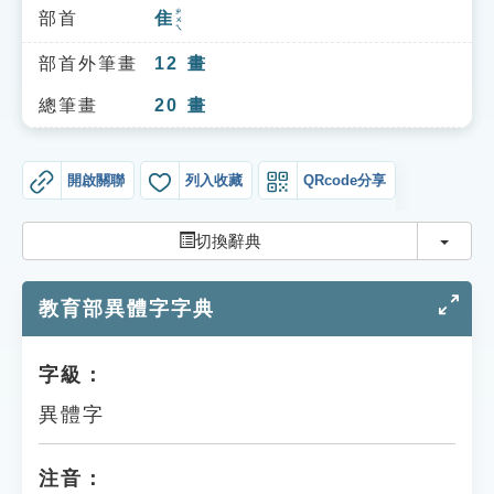
索引選單
ㄓㄨㄟ
部首
隹
知識索引
部首外筆畫
12
畫
單字索引
總筆畫
20
畫
生命大百科索引
開啟關聯
列入收藏
QRcode分享
遊戲專區
切換
切換辭典
教學應用
教育部異體字字典
貓頭鷹博士
字級：
異體字
注音：