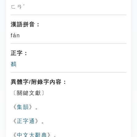
ㄈㄢˊ
漢語拼音：
fán
正字：
鷭
異體字/附錄字內容：
〔關鍵文獻〕
《
集韻
》。
《
正字通
》。
《
中文大辭典
》。