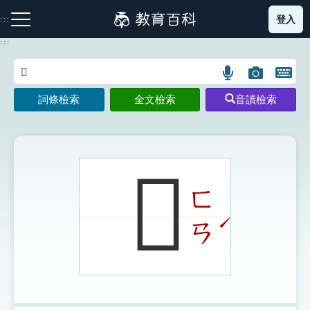
跳
登入
:::
到
主
:::
要
內
語
圖
開
容
注音索引圖示
筆畫索引圖示
部首索引表圖示
言
片
啟
詞條檢索
全文檢索
音讀檢索
搜
搜
鍵
尋
尋
盤
圖
圖
圖
示
示
示
𩀷
ㄈ
網站導覽
ˊ
ㄢ
生字詞彙表
成語故事