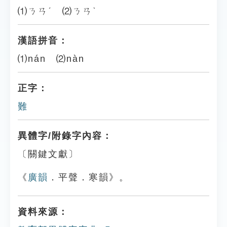
⑴ㄋㄢˊ ⑵ㄋㄢˋ
漢語拼音：
⑴nán ⑵nàn
正字：
難
異體字/附錄字內容：
〔關鍵文獻〕
《
廣韻
．平聲．寒韻》。
資料來源：