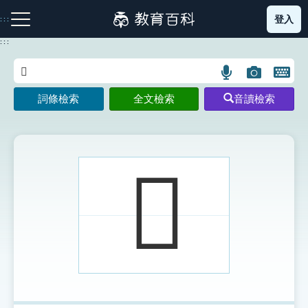
跳
登入
:::
到
主
:::
要
內
語
圖
開
容
注音索引圖示
筆畫索引圖示
部首索引表圖示
言
片
啟
詞條檢索
全文檢索
音讀檢索
搜
搜
鍵
尋
尋
盤
圖
圖
圖
示
示
示
𩁢
網站導覽
生字詞彙表
成語故事