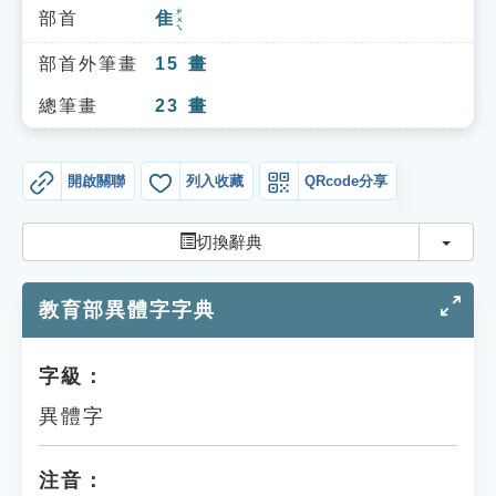
索引選單
ㄓㄨㄟ
部首
隹
知識索引
部首外筆畫
15
畫
單字索引
總筆畫
23
畫
生命大百科索引
開啟關聯
列入收藏
QRcode分享
遊戲專區
切換
切換辭典
教學應用
教育部異體字字典
貓頭鷹博士
字級：
異體字
注音：