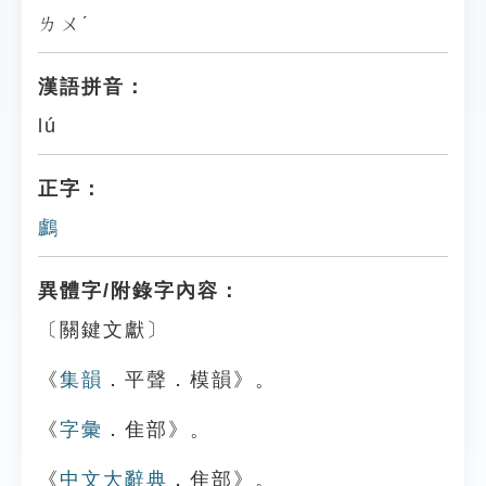
ㄌㄨˊ
漢語拼音：
lú
正字：
鸕
異體字/附錄字內容：
〔關鍵文獻〕
《
集韻
．平聲．模韻》。
《
字彙
．隹部》。
《
中文大辭典
．隹部》。