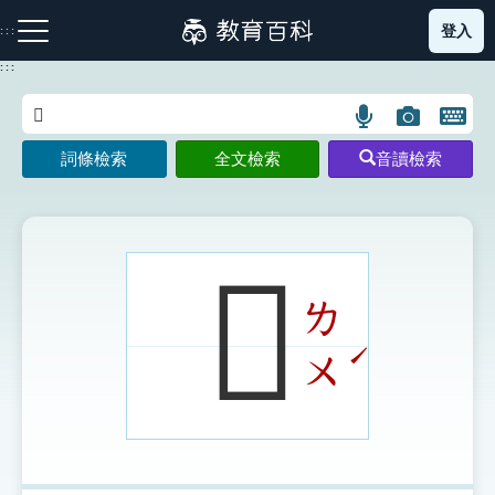
跳
登入
:::
到
主
:::
要
內
語
圖
開
容
注音索引圖示
筆畫索引圖示
部首索引表圖示
言
片
啟
詞條檢索
全文檢索
音讀檢索
搜
搜
鍵
尋
尋
盤
圖
圖
圖
示
示
示
𩁨
ㄌ
網站導覽
ˊ
ㄨ
生字詞彙表
成語故事