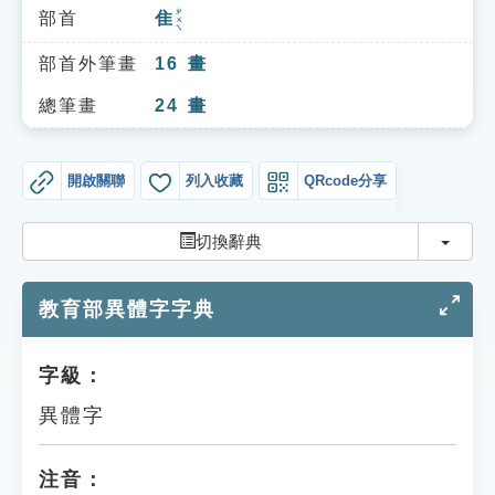
索引選單
ㄓㄨㄟ
部首
隹
知識索引
部首外筆畫
16
畫
單字索引
總筆畫
24
畫
生命大百科索引
開啟關聯
列入收藏
QRcode分享
遊戲專區
切換
切換辭典
教學應用
教育部異體字字典
貓頭鷹博士
字級：
異體字
注音：