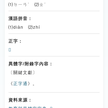
⑴ㄉㄧㄢˋ ⑵ㄓˊ
漢語拼音：
⑴diàn ⑵zhí
正字：
𩅀
異體字/附錄字內容：
〔關鍵文獻〕
《
正字通
》。
資料來源：