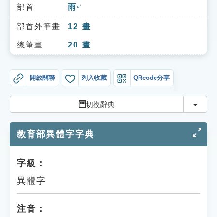
索引選單
部首
雨
ㄩˇ
知識索引
部首外筆畫
12
畫
單字索引
總筆畫
20
畫
生命大百科索引
開啟關聯
列入收藏
QRcode分享
遊戲專區
切換
切換辭典
教學應用
教育部異體字字典
貓頭鷹博士
字級：
異體字
注音：