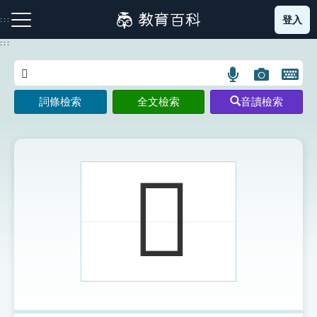
跳
登入
:::
到
主
:::
要
內
語
圖
開
容
注音索引圖示
筆畫索引圖示
部首索引表圖示
言
片
啟
詞條檢索
全文檢索
音讀檢索
搜
搜
鍵
尋
尋
盤
圖
圖
圖
示
示
示
𩅱
網站導覽
生字詞彙表
成語故事