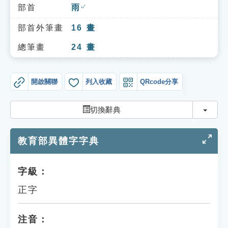
索引選單
部首
雨
ㄩˇ
知識索引
部首外筆畫
16
畫
單字索引
總筆畫
24
畫
生命大百科索引
開啟關聯
列入收藏
QRcode分享
遊戲專區
切換
切換辭典
教學應用
教育部異體字字典
貓頭鷹博士
字級：
正字
注音：