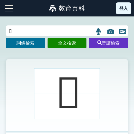
跳
登入
:::
到
主
:::
要
內
語
圖
開
容
注音索引圖示
筆畫索引圖示
部首索引表圖示
言
片
啟
詞條檢索
全文檢索
音讀檢索
搜
搜
鍵
尋
尋
盤
圖
圖
圖
示
示
示
𩆯
網站導覽
生字詞彙表
成語故事