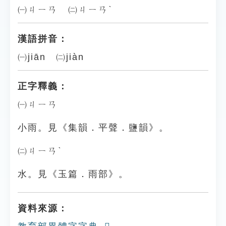
㈠ㄐㄧㄢ ㈡ㄐㄧㄢˋ
漢語拼音：
㈠jiān ㈡jiàn
正字釋義：
㈠ㄐㄧㄢ
小雨。見《集韻．平聲．鹽韻》。
㈡ㄐㄧㄢˋ
水。見《玉篇．雨部》。
資料來源：