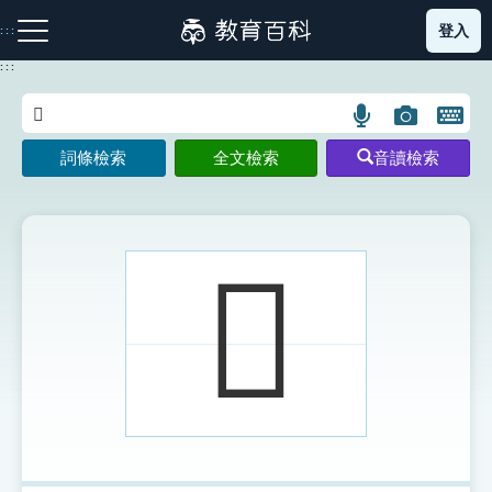
跳
登入
:::
到
主
:::
要
內
語
圖
開
容
注音索引圖示
筆畫索引圖示
部首索引表圖示
言
片
啟
詞條檢索
全文檢索
音讀檢索
搜
搜
鍵
尋
尋
盤
圖
圖
圖
示
示
示
𩆶
網站導覽
生字詞彙表
成語故事