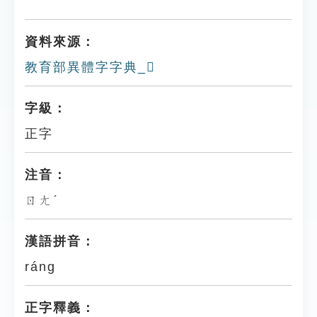
資料來源：
教育部異體字字典_𩆶
字級：
正字
注音：
ㄖㄤˊ
漢語拼音：
ráng
正字釋義：