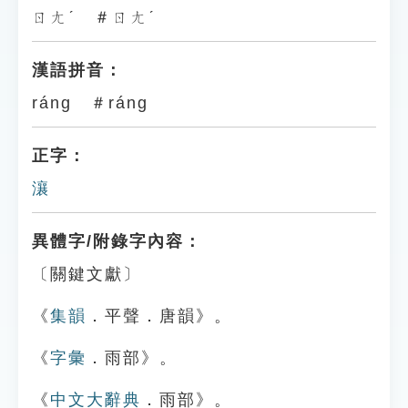
ㄖㄤˊ ＃ㄖㄤˊ
漢語拼音：
ráng ＃ráng
正字：
瀼
異體字/附錄字內容：
〔關鍵文獻〕
《
集韻
．平聲．唐韻》。
《
字彙
．雨部》。
《
中文大辭典
．雨部》。