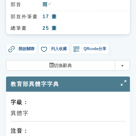
索引選單
部首
雨
ㄩˇ
知識索引
部首外筆畫
17
畫
單字索引
總筆畫
25
畫
生命大百科索引
開啟關聯
列入收藏
QRcode分享
遊戲專區
切換
切換辭典
教學應用
教育部異體字字典
貓頭鷹博士
字級：
異體字
注音：