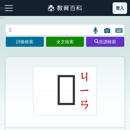
跳
登入
:::
到
主
:::
要
內
語
圖
開
容
注音索引圖示
筆畫索引圖示
部首索引表圖示
言
片
啟
詞條檢索
全文檢索
音讀檢索
搜
搜
鍵
尋
尋
盤
圖
圖
圖
示
示
示
𩆷
ㄐ
ㄧ
網站導覽
ㄢ
生字詞彙表
成語故事