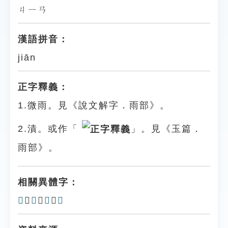
ㄐㄧㄢ
漢語拼音：
jiān
正字釋義：
1.微雨。見《說文解字．雨部》。
2.漬。或作「
」。見《玉篇．
雨部》。
相關異體字：
𩂅
、
𩅼
、
𩁺
、
𩃔