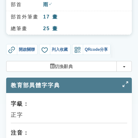
索引選單
部首
雨
ㄩˇ
知識索引
部首外筆畫
17
畫
單字索引
總筆畫
25
畫
生命大百科索引
開啟關聯
列入收藏
QRcode分享
遊戲專區
切換
切換辭典
教學應用
教育部異體字字典
貓頭鷹博士
字級：
正字
注音：