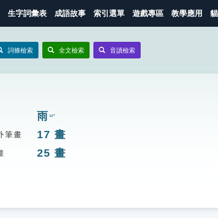
生字詞彙表
成語故事
索引選單
遊戲專區
教學應用
貓
詞條檢索
全文檢索
音讀檢索
雨
ㄩˇ
17
畫
外筆畫
25
畫
畫