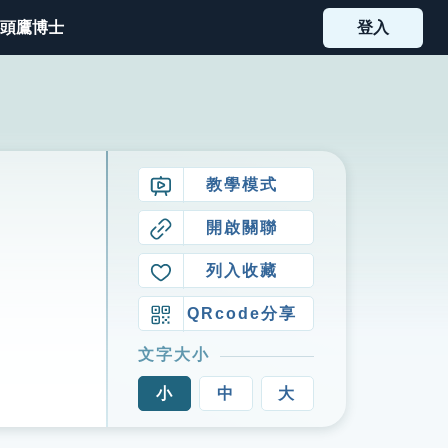
頭鷹博士
登入
教學模式
開啟關聯
列入收藏
QRcode分享
文字大小
小
中
大