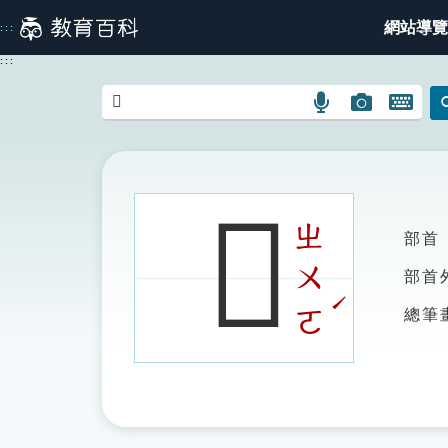
跳
網站導覽
:::
到
主
:::
要
內
語
圖
開
容
言
片
啟
搜
搜
鍵
尋
尋
盤
圖
圖
圖
𩆸
示
示
示
ㄓ
部首
ㄨ
部首
ˊ
ㄛ
總筆