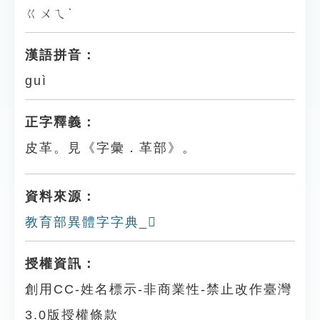
ㄍㄨㄟˋ
漢語拼音：
guì
正字釋義：
皮革。見《字彙．革部》。
資料來源：
教育部異體字字典_𩉝
授權資訊：
創用CC-姓名標示-非商業性-禁止改作臺灣
3.0版授權條款