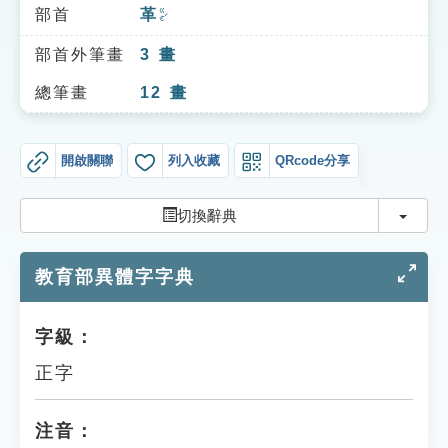
索引選單
部首
革
ㄍㄜˊ
知識索引
部首外筆畫
3
畫
單字索引
總筆畫
12
畫
生命大百科索引
開啟關聯
列入收藏
QRcode分享
遊戲專區
切換
切換辭典
教學應用
教育部異體字字典
貓頭鷹博士
字級：
正字
注音：