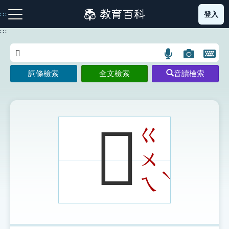
跳
登入
:::
到
主
:::
要
內
語
圖
開
容
注音索引圖示
筆畫索引圖示
部首索引表圖示
言
片
啟
詞條檢索
全文檢索
音讀檢索
搜
搜
鍵
尋
尋
盤
圖
圖
圖
示
示
示
𩉝
ㄍ
ㄨ
網站導覽
ˋ
ㄟ
生字詞彙表
成語故事