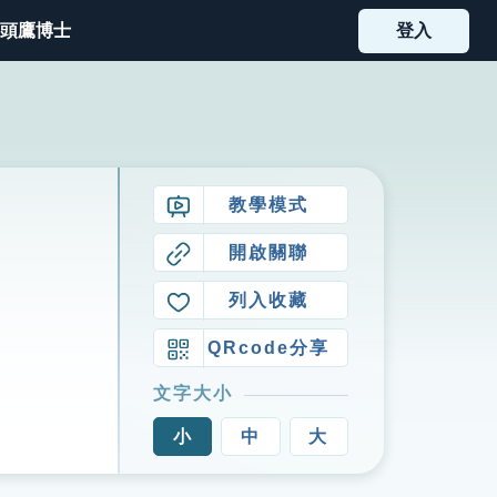
頭鷹博士
登入
教學模式
開啟關聯
列入收藏
QRcode分享
文字大小
小
中
大