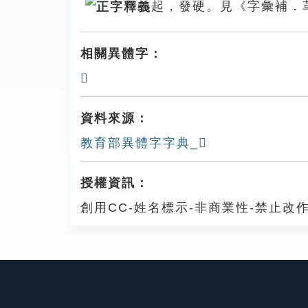
起，發硬。見《字彙補．
相關異體字：
𩋶
資料來源：
教育部異體字字典_𩊅
授權資訊：
創用CC-姓名標示-非商業性-禁止改作