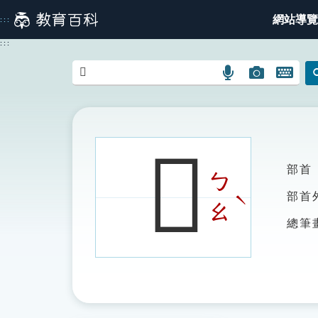
跳
網站導覽
:::
到
主
:::
要
內
語
圖
開
容
言
片
啟
搜
搜
鍵
尋
尋
盤
圖
圖
圖
𩊅
示
示
示
部首
ㄅ
ˋ
部首
ㄠ
總筆