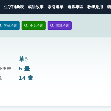
生字詞彙表
成語故事
索引選單
遊戲專區
教學應用
貓
詞條檢索
全文檢索
音讀檢索
革
ㄍㄜˊ
5
畫
外筆畫
14
畫
畫