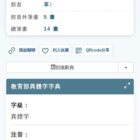
索引選單
部首
革
ㄍㄜˊ
知識索引
部首外筆畫
5
畫
單字索引
總筆畫
14
畫
生命大百科索引
開啟關聯
列入收藏
QRcode分享
遊戲專區
切換
切換辭典
教學應用
教育部異體字字典
貓頭鷹博士
字級：
異體字
注音：