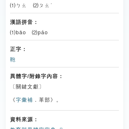
⑴ㄅㄠ ⑵ㄆㄠˊ
漢語拼音：
⑴bāo ⑵páo
正字：
鞄
異體字/附錄字內容：
〔關鍵文獻〕
《
字彙補
．革部》。
資料來源：