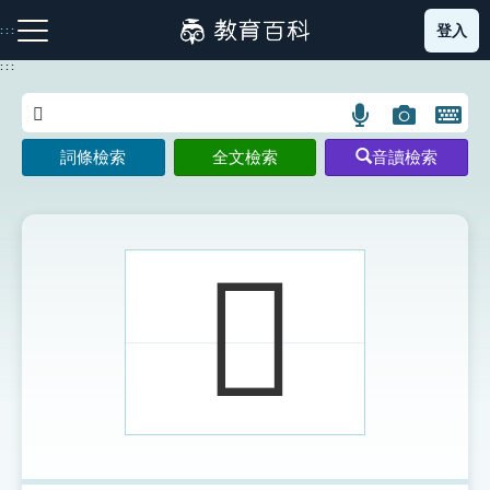
跳
登入
:::
到
主
:::
要
內
語
圖
開
容
注音索引圖示
筆畫索引圖示
部首索引表圖示
言
片
啟
詞條檢索
全文檢索
音讀檢索
搜
搜
鍵
尋
尋
盤
圖
圖
圖
示
示
示
𩊋
網站導覽
生字詞彙表
成語故事