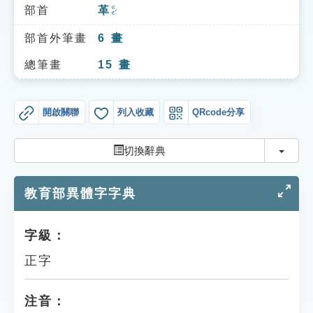
索引選單
部首
革
ㄍㄜˊ
知識索引
部首外筆畫
6
畫
單字索引
總筆畫
15
畫
生命大百科索引
開啟關聯
列入收藏
QRcode分享
遊戲專區
切換
切換辭典
教學應用
教育部異體字字典
貓頭鷹博士
字級：
正字
注音：