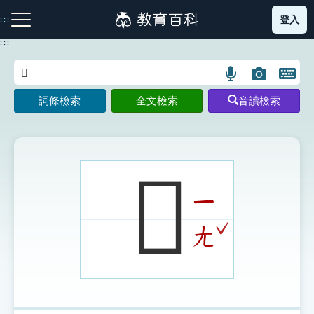
跳
登入
:::
到
主
:::
要
內
語
圖
開
容
注音索引圖示
筆畫索引圖示
部首索引表圖示
言
片
啟
詞條檢索
全文檢索
音讀檢索
搜
搜
鍵
尋
尋
盤
圖
圖
圖
示
示
示
𩊑
ㄧ
網站導覽
ˇ
ㄤ
生字詞彙表
成語故事