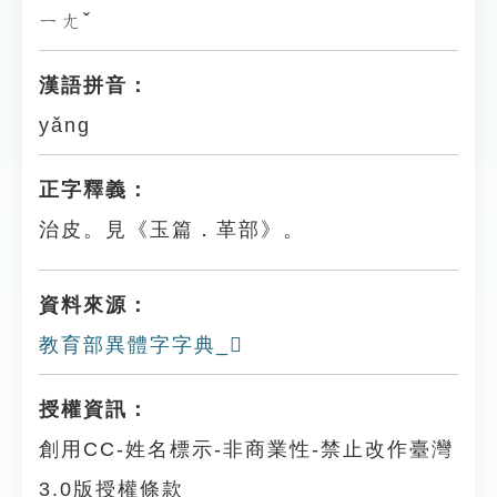
ㄧㄤˇ
漢語拼音：
yǎng
正字釋義：
治皮。見《玉篇．革部》。
資料來源：
教育部異體字字典_𩊑
授權資訊：
創用CC-姓名標示-非商業性-禁止改作臺灣
3.0版授權條款