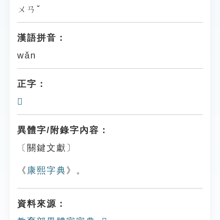
ㄨㄢˇ
漢語拼音：
wǎn
正字：
𩎺
異體字/附錄字內容：
〔關鍵文獻〕
《
康熙字典
》。
資料來源：