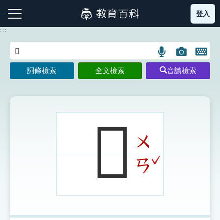
跳
登入
:::
到
主
:::
要
內
語
圖
開
容
注音索引圖示
筆畫索引圖示
部首索引表圖示
言
片
啟
詞條檢索
全文檢索
音讀檢索
搜
搜
鍵
尋
尋
盤
圖
圖
圖
示
示
示
𩎝
ㄨ
網站導覽
ˇ
ㄢ
生字詞彙表
成語故事