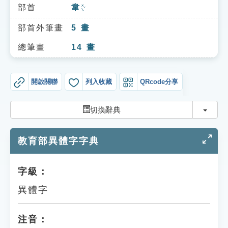
索引選單
部首
韋
ㄨㄟˊ
知識索引
部首外筆畫
5
畫
單字索引
總筆畫
14
畫
生命大百科索引
開啟關聯
列入收藏
QRcode分享
遊戲專區
切換
切換辭典
教學應用
教育部異體字字典
貓頭鷹博士
字級：
異體字
注音：