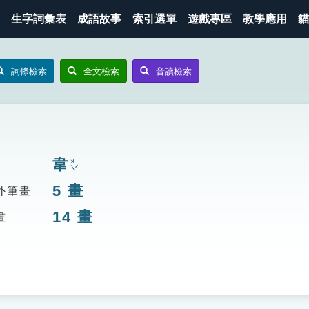
生字詞彙表
成語故事
索引選單
遊戲專區
教學應用
貓
詞條檢索
全文檢索
音讀檢索
韋
ㄨㄟˊ
5
畫
外筆畫
14
畫
畫