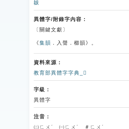
韍
異體字/附錄字內容：
〔關鍵文獻〕
《
集韻
．入聲．櫛韻》。
資料來源：
教育部異體字字典_𩎡
字級：
異體字
注音：
㈡ㄈㄨˊ ㈠ㄈㄨˊ ＃ㄈㄨˊ