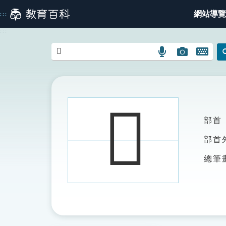
跳
網站導覽
:::
到
主
:::
要
內
語
圖
開
容
言
片
啟
搜
搜
鍵
尋
尋
盤
圖
圖
圖
𩎡
示
示
示
部首
部首
總筆