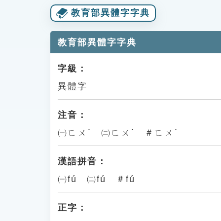
教育部異體字字典
教育部異體字字典
字級：
異體字
注音：
㈠ㄈㄨˊ ㈡ㄈㄨˊ ＃ㄈㄨˊ
漢語拼音：
㈠fú ㈡fú ＃fú
正字：