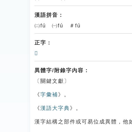
漢語拼音：
㈡fú ㈠fú ＃fú
正字：
𩎛
異體字/附錄字內容：
〔關鍵文獻〕
《
字彙補
》。
《
漢語大字典
》。
漢字結構之部件或可易位成異體，他