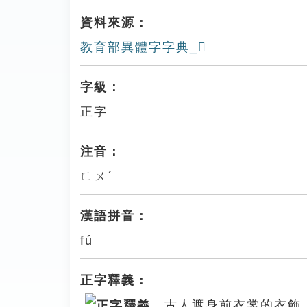
資料來源：
教育部異體字字典_𩎡
字級：
正字
注音：
ㄈㄨˊ
漢語拼音：
fú
正字釋義：
。古人遮身前衣裳的衣飾