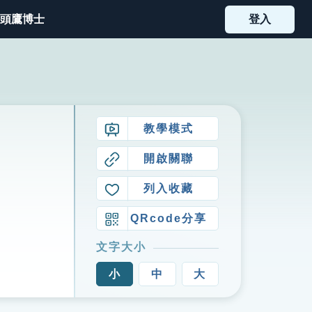
頭鷹博士
登入
教學模式
開啟關聯
列入收藏
QRcode分享
文字大小
小
中
大