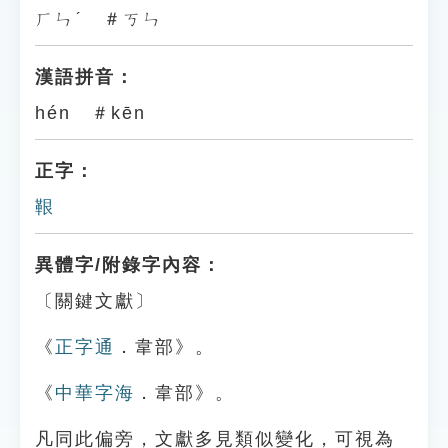
ㄏㄣˊ ＃ㄎㄣ
漢語拼音：
hén ＃kēn
正字：
鞎
異體字/附錄字內容：
〔關鍵文獻〕
《
正字通
．韋部》。
《
中華字海
．韋部》。
凡同此偏旁，文獻多見類似變化，可視為