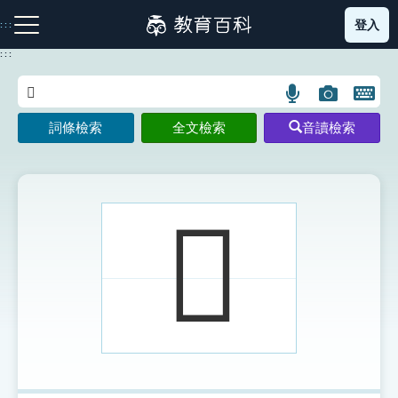
跳
登入
:::
到
主
:::
要
內
語
圖
開
容
注音索引圖示
筆畫索引圖示
部首索引表圖示
言
片
啟
詞條檢索
全文檢索
音讀檢索
搜
搜
鍵
尋
尋
盤
圖
圖
圖
示
示
示
𩎤
網站導覽
生字詞彙表
成語故事