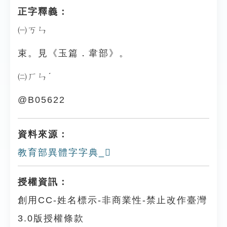
正字釋義：
㈠ㄎㄣ
束。見《玉篇．韋部》。
㈡ㄏㄣˊ
@B05622
資料來源：
教育部異體字字典_𩎤
授權資訊：
創用CC-姓名標示-非商業性-禁止改作臺灣
3.0版授權條款