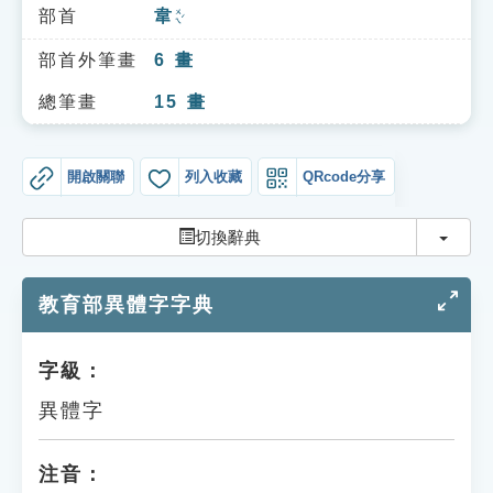
索引選單
部首
韋
ㄨㄟˊ
知識索引
部首外筆畫
6
畫
單字索引
總筆畫
15
畫
生命大百科索引
開啟關聯
列入收藏
QRcode分享
遊戲專區
切換
切換辭典
教學應用
教育部異體字字典
貓頭鷹博士
字級：
異體字
注音：