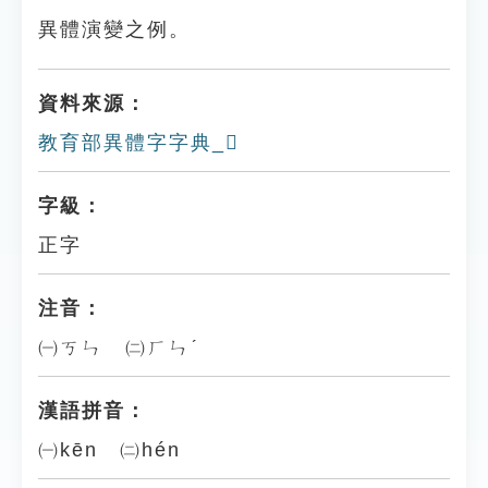
異體演變之例。
資料來源：
教育部異體字字典_𩎤
字級：
正字
注音：
㈠ㄎㄣ ㈡ㄏㄣˊ
漢語拼音：
㈠kēn ㈡hén