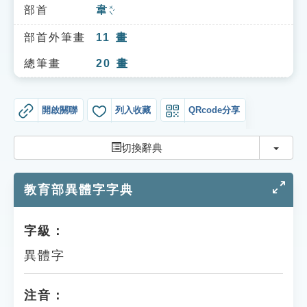
索引選單
部首
韋
ㄨㄟˊ
知識索引
部首外筆畫
11
畫
單字索引
總筆畫
20
畫
生命大百科索引
開啟關聯
列入收藏
QRcode分享
遊戲專區
切換
切換辭典
教學應用
教育部異體字字典
貓頭鷹博士
字級：
異體字
注音：