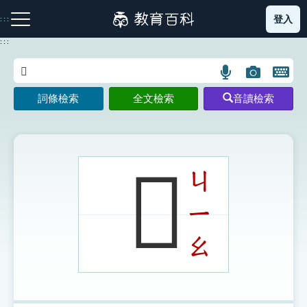
跳
登入
:::
到
主
:::
要
內
語
圖
開
容
注音索引圖示
筆畫索引圖示
部首索引表圖示
言
片
啟
詞條檢索
全文檢索
音讀檢索
搜
搜
鍵
尋
尋
盤
圖
圖
圖
示
示
示
𩏙
ㄐ
ㄧ
網站導覽
ㄠ
生字詞彙表
成語故事