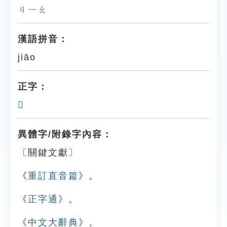
ㄐㄧㄠ
漢語拼音：
jiāo
正字：
𣝞
異體字/附錄字內容：
〔關鍵文獻〕
《
重訂直音篇
》。
《
正字通
》。
《
中文大辭典
》。