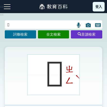
跳
登入
:::
到
主
:::
要
內
語
圖
開
容
注音索引圖示
筆畫索引圖示
部首索引表圖示
言
片
啟
詞條檢索
全文檢索
音讀檢索
搜
搜
鍵
尋
尋
盤
圖
圖
圖
示
示
示
𩏠
ㄓ
網站導覽
ˋ
ㄥ
生字詞彙表
成語故事