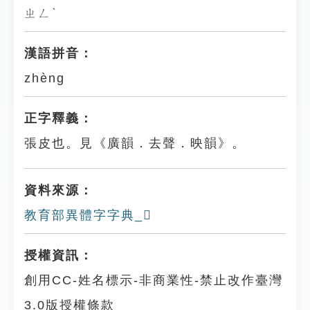
ㄓㄥˋ
漢語拼音：
zhèng
正字釋義：
張皮也。見《廣韻．去聲．映韻》。
資料來源：
教育部異體字字典_𩏠
授權資訊：
創用CC-姓名標示-非商業性-禁止改作臺灣
3.0版授權條款