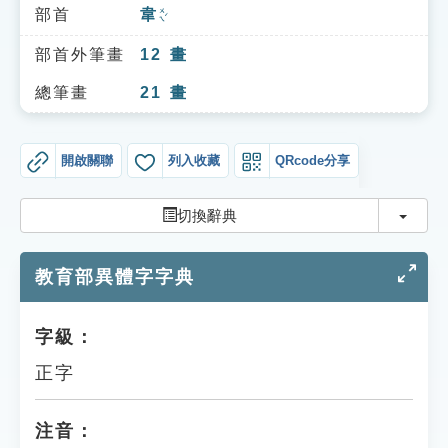
索引選單
部首
韋
ㄨㄟˊ
知識索引
部首外筆畫
12
畫
單字索引
總筆畫
21
畫
生命大百科索引
開啟關聯
列入收藏
QRcode分享
遊戲專區
切換
切換辭典
教學應用
教育部異體字字典
貓頭鷹博士
字級：
正字
注音：