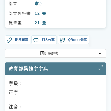
索引選單
部首
韋
ㄨㄟˊ
知識索引
部首外筆畫
12
畫
單字索引
總筆畫
21
畫
生命大百科索引
開啟關聯
列入收藏
QRcode分享
遊戲專區
切換
切換辭典
教學應用
教育部異體字字典
貓頭鷹博士
字級：
正字
注音：