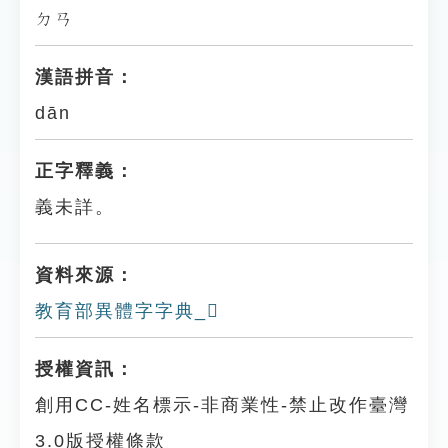
ㄉㄢ
漢語拼音：
dān
正字釋義：
義未詳。
資料來源：
教育部異體字字典_𩏥
授權資訊：
創用CC-姓名標示-非商業性-禁止改作臺灣
3.0版授權條款