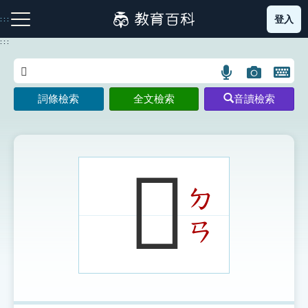
跳
登入
:::
到
主
:::
要
內
語
圖
開
容
注音索引圖示
筆畫索引圖示
部首索引表圖示
言
片
啟
詞條檢索
全文檢索
音讀檢索
搜
搜
鍵
尋
尋
盤
圖
圖
圖
示
示
示
𩏥
ㄉ
網站導覽
ㄢ
生字詞彙表
成語故事