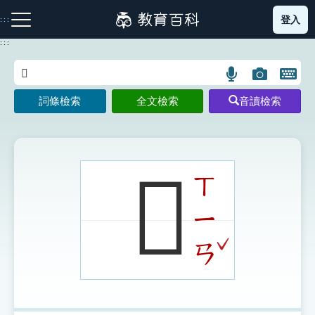
跳
登入
:::
到
主
:::
要
內
語
圖
開
容
注音索引圖示
筆畫索引圖示
部首索引表圖示
言
片
啟
詞條檢索
全文檢索
音讀檢索
搜
搜
鍵
尋
尋
盤
圖
圖
圖
示
示
示
𩏩
ㄒ
ㄧ
網站導覽
ˇ
ㄢ
生字詞彙表
成語故事