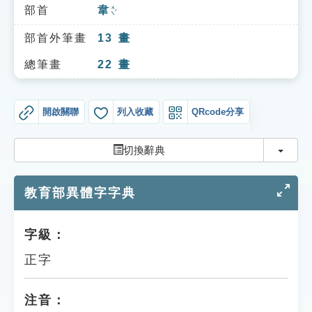
索引選單
部首
韋
ㄨㄟˊ
知識索引
部首外筆畫
13
畫
單字索引
總筆畫
22
畫
生命大百科索引
開啟關聯
列入收藏
QRcode分享
遊戲專區
切換
切換辭典
教學應用
教育部異體字字典
貓頭鷹博士
字級：
正字
注音：