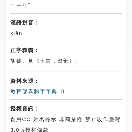
ㄒㄧㄢˇ
漢語拼音：
xiǎn
正字釋義：
胡被。見《玉篇．韋部》。
資料來源：
教育部異體字字典_𩏩
授權資訊：
創用CC-姓名標示-非商業性-禁止改作臺灣
3.0版授權條款