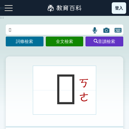
跳
登入
:::
到
主
:::
要
內
語
圖
開
容
注音索引圖示
筆畫索引圖示
部首索引表圖示
言
片
啟
詞條檢索
全文檢索
音讀檢索
搜
搜
鍵
尋
尋
盤
圖
圖
圖
示
示
示
𩏭
ㄎ
網站導覽
ㄜ
生字詞彙表
成語故事