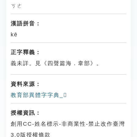
ㄎㄜ
漢語拼音：
kē
正字釋義：
義未詳。見《四聲篇海．韋部》。
資料來源：
教育部異體字字典_𩏭
授權資訊：
創用CC-姓名標示-非商業性-禁止改作臺灣
3.0版授權條款