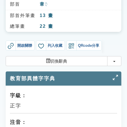
索引選單
部首
韋
ㄨㄟˊ
知識索引
部首外筆畫
13
畫
單字索引
總筆畫
22
畫
生命大百科索引
開啟關聯
列入收藏
QRcode分享
遊戲專區
切換
切換辭典
教學應用
教育部異體字字典
貓頭鷹博士
字級：
正字
注音：