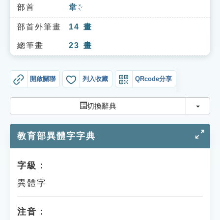
索引選單
部首
韋
ㄨㄟˊ
知識索引
部首外筆畫
14
畫
單字索引
總筆畫
23
畫
生命大百科索引
開啟關聯
列入收藏
QRcode分享
遊戲專區
切換
切換辭典
教學應用
教育部異體字字典
貓頭鷹博士
字級：
異體字
注音：