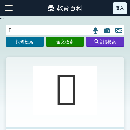
跳
登入
:::
到
主
:::
要
內
語
圖
開
容
注音索引圖示
筆畫索引圖示
部首索引表圖示
言
片
啟
詞條檢索
全文檢索
音讀檢索
搜
搜
鍵
尋
尋
盤
圖
圖
圖
示
示
示
𩏯
網站導覽
生字詞彙表
成語故事