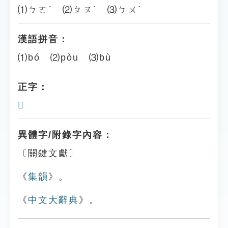
⑴ㄅㄛˊ ⑵ㄆㄡˋ ⑶ㄅㄨˋ
漢語拼音：
⑴bó ⑵pòu ⑶bù
正字：
𩍿
異體字/附錄字內容：
〔關鍵文獻〕
《
集韻
》。
《
中文大辭典
》。