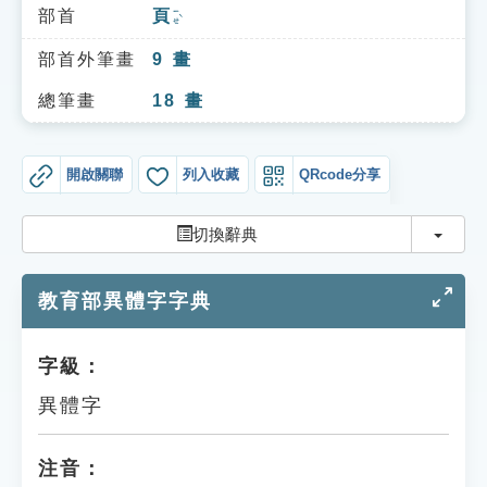
索引選單
部首
頁
ㄧㄝˋ
知識索引
部首外筆畫
9
畫
單字索引
總筆畫
18
畫
生命大百科索引
開啟關聯
列入收藏
QRcode分享
遊戲專區
切換
切換辭典
教學應用
教育部異體字字典
貓頭鷹博士
字級：
異體字
注音：