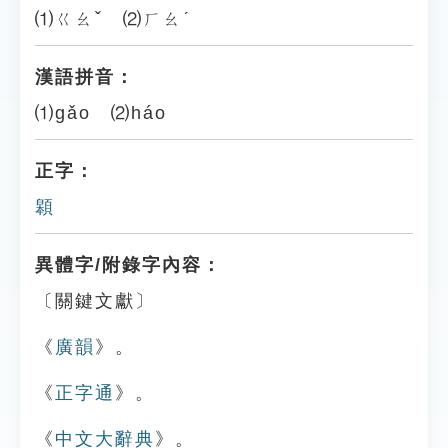
⑴ㄍㄠˇ ⑵ㄏㄠˊ
漢語拼音：
⑴gǎo ⑵háo
正字：
䫧
異體字/附錄字內容：
〔關鍵文獻〕
《
廣韻
》。
《
正字通
》。
《
中文大辭典
》。