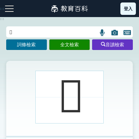
跳
登入
:::
到
主
:::
要
內
語
圖
開
容
注音索引圖示
筆畫索引圖示
部首索引表圖示
言
片
啟
詞條檢索
全文檢索
音讀檢索
搜
搜
鍵
尋
尋
盤
圖
圖
圖
示
示
示
𩔇
網站導覽
生字詞彙表
成語故事