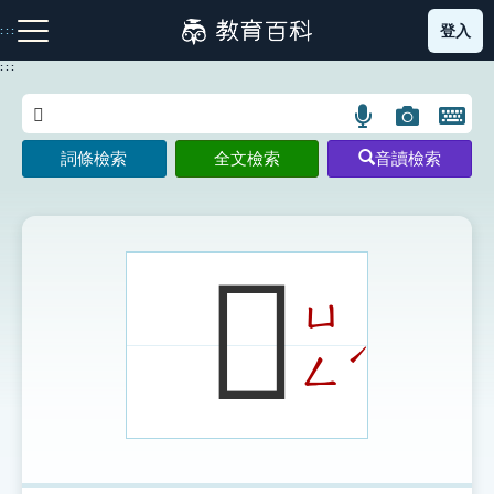
跳
登入
:::
到
主
:::
要
內
語
圖
開
容
注音索引圖示
筆畫索引圖示
部首索引表圖示
言
片
啟
詞條檢索
全文檢索
音讀檢索
搜
搜
鍵
尋
尋
盤
圖
圖
圖
示
示
示
𩔔
ㄩ
網站導覽
ˊ
ㄥ
生字詞彙表
成語故事