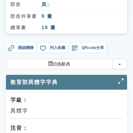
索引選單
部首
頁
ㄧㄝˋ
知識索引
部首外筆畫
9
畫
單字索引
總筆畫
18
畫
生命大百科索引
開啟關聯
列入收藏
QRcode分享
遊戲專區
切換
切換辭典
教學應用
教育部異體字字典
貓頭鷹博士
字級：
異體字
注音：