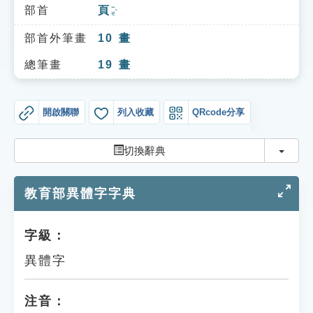
索引選單
部首
頁
ㄧㄝˋ
知識索引
部首外筆畫
10
畫
單字索引
總筆畫
19
畫
生命大百科索引
開啟關聯
列入收藏
QRcode分享
遊戲專區
切換
切換辭典
教學應用
教育部異體字字典
貓頭鷹博士
字級：
異體字
注音：