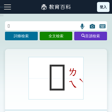
跳
登入
:::
到
主
:::
要
內
語
圖
開
容
注音索引圖示
筆畫索引圖示
部首索引表圖示
言
片
啟
詞條檢索
全文檢索
音讀檢索
搜
搜
鍵
尋
尋
盤
圖
圖
圖
示
示
示
𩔧
ㄌ
網站導覽
ˋ
ㄟ
生字詞彙表
成語故事