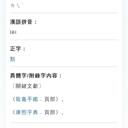
ㄌㄟˋ
漢語拼音：
lèi
正字：
類
異體字/附錄字內容：
〔關鍵文獻〕
《
龍龕手鑑
．頁部》。
《
康熙字典
．頁部》。