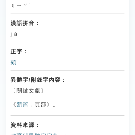
ㄐㄧㄚˊ
漢語拼音：
jiá
正字：
頰
異體字/附錄字內容：
〔關鍵文獻〕
《
類篇
．頁部》。
資料來源：