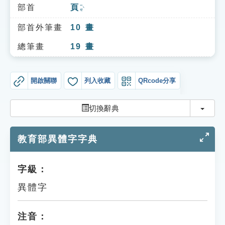
索引選單
部首
頁
ㄧㄝˋ
知識索引
部首外筆畫
10
畫
單字索引
總筆畫
19
畫
生命大百科索引
開啟關聯
列入收藏
QRcode分享
遊戲專區
切換
切換辭典
教學應用
教育部異體字字典
貓頭鷹博士
字級：
異體字
注音：