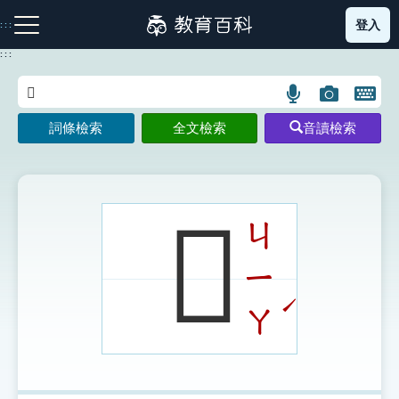
跳
登入
:::
到
主
:::
要
內
語
圖
開
容
注音索引圖示
筆畫索引圖示
部首索引表圖示
言
片
啟
詞條檢索
全文檢索
音讀檢索
搜
搜
鍵
尋
尋
盤
圖
圖
圖
示
示
示
𩔯
ㄐ
ㄧ
網站導覽
ˊ
ㄚ
生字詞彙表
成語故事