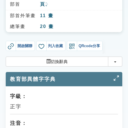
索引選單
部首
頁
ㄧㄝˋ
知識索引
部首外筆畫
11
畫
單字索引
總筆畫
20
畫
生命大百科索引
開啟關聯
列入收藏
QRcode分享
遊戲專區
切換
切換辭典
教學應用
教育部異體字字典
貓頭鷹博士
字級：
正字
注音：