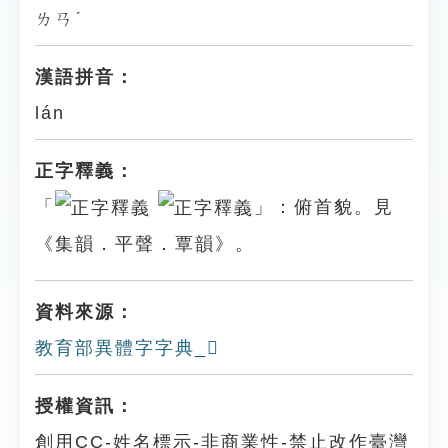
ㄌㄢˊ
漢語拼音：
lán
正字釋義：
「
」：俯首貌。見
《集韻．平聲．覃韻》。
資料來源：
教育部異體字字典_𩔵
授權資訊：
創用CC-姓名標示-非商業性-禁止改作臺灣