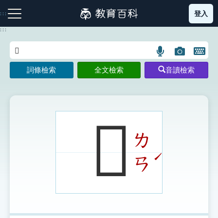
跳
登入
:::
到
主
:::
要
內
語
圖
開
容
注音索引圖示
筆畫索引圖示
部首索引表圖示
言
片
啟
詞條檢索
全文檢索
音讀檢索
搜
搜
鍵
尋
尋
盤
圖
圖
圖
示
示
示
𩔵
ㄌ
網站導覽
ˊ
ㄢ
生字詞彙表
成語故事