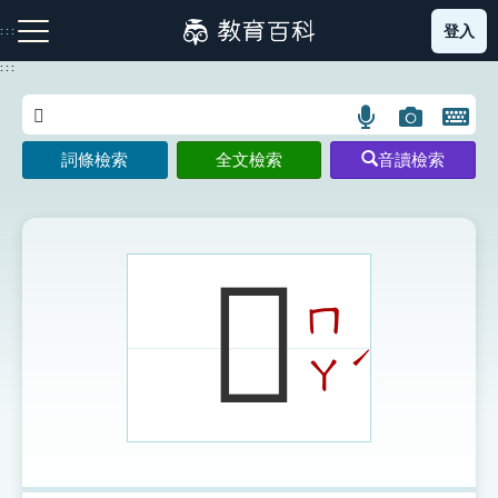
跳
登入
:::
到
主
:::
要
內
語
圖
開
容
注音索引圖示
筆畫索引圖示
部首索引表圖示
言
片
啟
詞條檢索
全文檢索
音讀檢索
搜
搜
鍵
尋
尋
盤
圖
圖
圖
示
示
示
𩔷
ㄇ
網站導覽
ˊ
ㄚ
生字詞彙表
成語故事