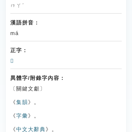
ㄇㄚˊ
漢語拼音：
má
正字：
𩔶
異體字/附錄字內容：
〔關鍵文獻〕
《
集韻
》。
《
字彙
》。
《
中文大辭典
》。