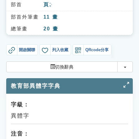
索引選單
部首
頁
ㄧㄝˋ
知識索引
部首外筆畫
11
畫
單字索引
總筆畫
20
畫
生命大百科索引
開啟關聯
列入收藏
QRcode分享
遊戲專區
切換
切換辭典
教學應用
教育部異體字字典
貓頭鷹博士
字級：
異體字
注音：