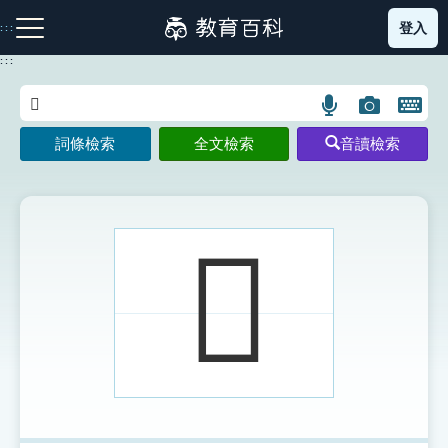
跳
登入
:::
到
主
:::
要
內
語
圖
開
容
注音索引圖示
筆畫索引圖示
部首索引表圖示
言
片
啟
詞條檢索
全文檢索
音讀檢索
搜
搜
鍵
尋
尋
盤
圖
圖
圖
示
示
示
𩕉
網站導覽
生字詞彙表
成語故事