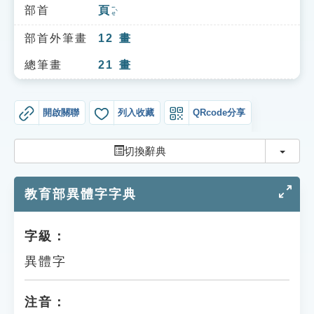
索引選單
部首
頁
ㄧㄝˋ
知識索引
部首外筆畫
12
畫
單字索引
總筆畫
21
畫
生命大百科索引
開啟關聯
列入收藏
QRcode分享
遊戲專區
切換
切換辭典
教學應用
教育部異體字字典
貓頭鷹博士
字級：
異體字
注音：