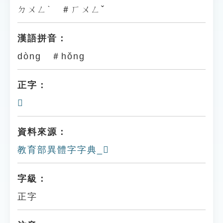
ㄉㄨㄥˋ ＃ㄏㄨㄥˇ
漢語拼音：
dòng ＃hǒng
正字：
𥫎
資料來源：
教育部異體字字典_𩕉
字級：
正字