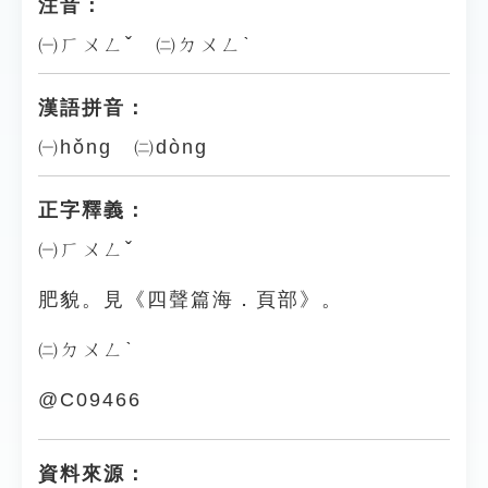
注音：
㈠ㄏㄨㄥˇ ㈡ㄉㄨㄥˋ
漢語拼音：
㈠hǒng ㈡dòng
正字釋義：
㈠ㄏㄨㄥˇ
肥貌。見《四聲篇海．頁部》。
㈡ㄉㄨㄥˋ
@C09466
資料來源：