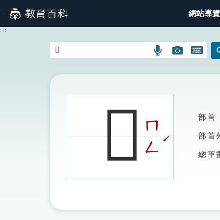
跳
網站導覽
:::
到
主
:::
要
內
語
圖
開
容
言
片
啟
搜
搜
鍵
尋
尋
盤
圖
圖
圖
𩕫
示
示
示
部首
ㄇ
ˊ
部首
ㄥ
總筆