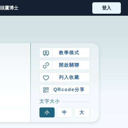
頭鷹博士
登入
教學模式
開啟關聯
列入收藏
QRcode分享
文字大小
小
中
大