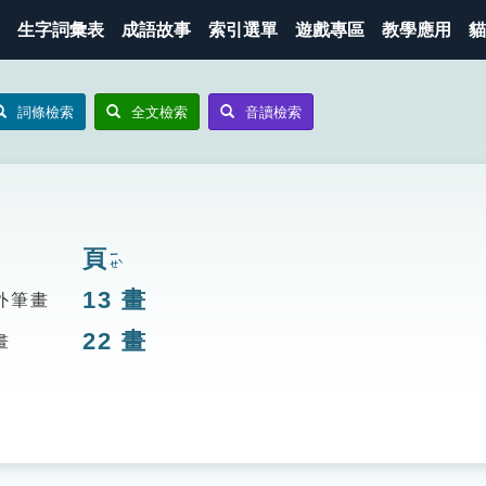
生字詞彙表
成語故事
索引選單
遊戲專區
教學應用
貓
詞條檢索
全文檢索
音讀檢索
頁
ㄧㄝˋ
13
畫
外筆畫
22
畫
畫