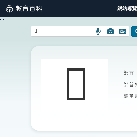
跳
網站導覽
:::
到
主
:::
要
內
語
圖
開
容
言
片
啟
搜
搜
鍵
尋
尋
盤
圖
圖
圖
𩕭
示
示
示
部首
部首
總筆