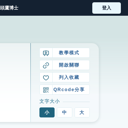
頭鷹博士
登入
教學模式
開啟關聯
列入收藏
QRcode分享
文字大小
小
中
大