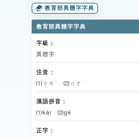
教育部異體字字典
教育部異體字字典
字級：
異體字
注音：
⑴ㄎㄞˋ ⑵ㄍㄜˊ
漢語拼音：
⑴kài ⑵gé
正字：