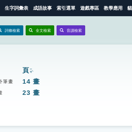
生字詞彙表
成語故事
索引選單
遊戲專區
教學應用
貓
詞條檢索
全文檢索
音讀檢索
頁
ㄧㄝˋ
14
畫
外筆畫
23
畫
畫