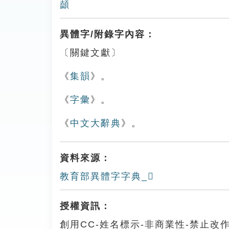
䫦
異體字/附錄字內容：
〔關鍵文獻〕
《
集韻
》。
《
字彙
》。
《
中文大辭典
》。
資料來源：
教育部異體字字典_𩕭
授權資訊：
創用CC-姓名標示-非商業性-禁止改作