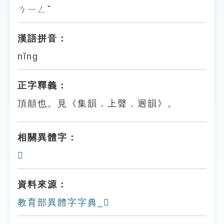
ㄋㄧㄥˇ
漢語拼音：
nǐng
正字釋義：
頂顛也。見《集韻．上聲．迥韻》。
相關異體字：
𩕋
資料來源：
教育部異體字字典_𩕳