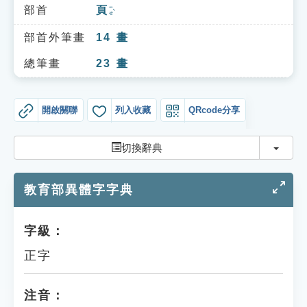
索引選單
部首
頁
ㄧㄝˋ
知識索引
部首外筆畫
14
畫
單字索引
總筆畫
23
畫
生命大百科索引
開啟關聯
列入收藏
QRcode分享
遊戲專區
切換
切換辭典
教學應用
教育部異體字字典
貓頭鷹博士
字級：
正字
注音：