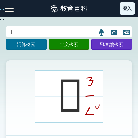
跳
登入
:::
到
主
:::
要
內
語
圖
開
容
注音索引圖示
筆畫索引圖示
部首索引表圖示
言
片
啟
詞條檢索
全文檢索
音讀檢索
搜
搜
鍵
尋
尋
盤
圖
圖
圖
示
示
示
𩕳
ㄋ
ㄧ
網站導覽
ˇ
ㄥ
生字詞彙表
成語故事