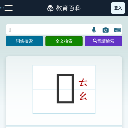
跳
登入
:::
到
主
:::
要
內
語
圖
開
容
注音索引圖示
筆畫索引圖示
部首索引表圖示
言
片
啟
詞條檢索
全文檢索
音讀檢索
搜
搜
鍵
尋
尋
盤
圖
圖
圖
示
示
示
𩥓
ㄊ
網站導覽
ㄠ
生字詞彙表
成語故事