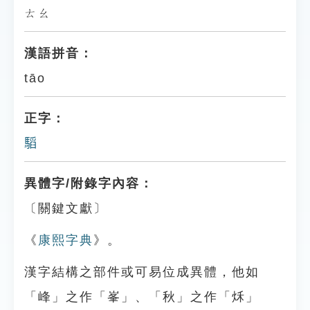
ㄊㄠ
漢語拼音：
tāo
正字：
𩥅
異體字/附錄字內容：
〔關鍵文獻〕
《
康熙字典
》。
漢字結構之部件或可易位成異體，他如
「峰」之作「峯」、「秋」之作「秌」