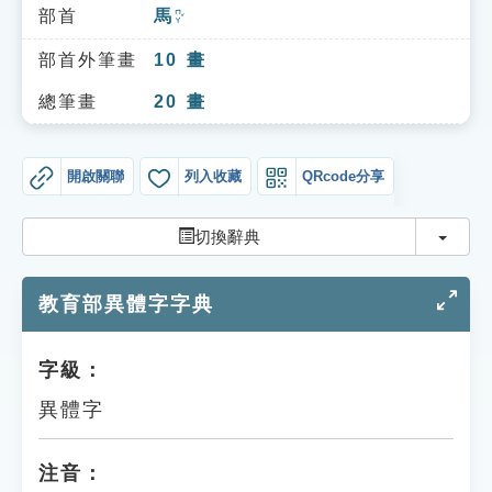
索引選單
部首
馬
ㄇㄚˇ
知識索引
部首外筆畫
10
畫
單字索引
總筆畫
20
畫
生命大百科索引
開啟關聯
列入收藏
QRcode分享
遊戲專區
切換
切換辭典
教學應用
教育部異體字字典
貓頭鷹博士
字級：
異體字
注音：