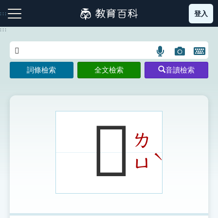
跳
登入
:::
到
主
:::
要
內
語
圖
開
容
注音索引圖示
筆畫索引圖示
部首索引表圖示
言
片
啟
詞條檢索
全文檢索
音讀檢索
搜
搜
鍵
尋
尋
盤
圖
圖
圖
示
示
示
𩥜
ㄌ
網站導覽
ˋ
ㄩ
生字詞彙表
成語故事