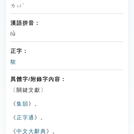
ㄌㄩˋ
漢語拼音：
lǜ
正字：
䮉
異體字/附錄字內容：
〔關鍵文獻〕
《
集韻
》。
《
正字通
》。
《
中文大辭典
》。