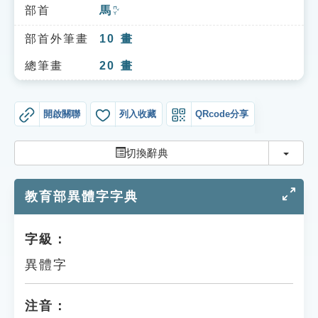
索引選單
部首
馬
ㄇㄚˇ
知識索引
部首外筆畫
10
畫
單字索引
總筆畫
20
畫
生命大百科索引
開啟關聯
列入收藏
QRcode分享
遊戲專區
切換
切換辭典
教學應用
教育部異體字字典
貓頭鷹博士
字級：
異體字
注音：