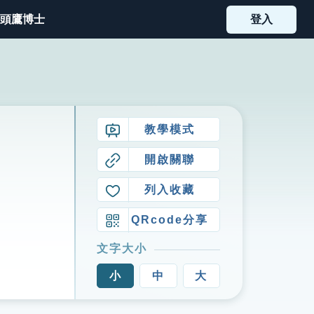
頭鷹博士
登入
教學模式
開啟關聯
列入收藏
QRcode分享
文字大小
小
中
大