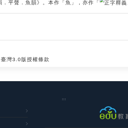
韻．平聲．魚韻》。本作「魚」，亦作「
臺灣3.0版授權條款
:::