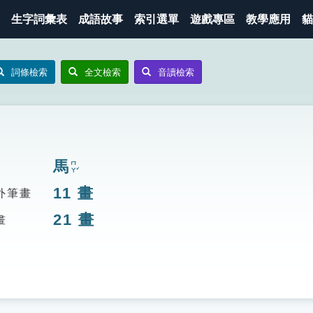
生字詞彙表
成語故事
索引選單
遊戲專區
教學應用
貓
詞條檢索
全文檢索
音讀檢索
馬
ㄇㄚˇ
11
畫
外筆畫
21
畫
畫