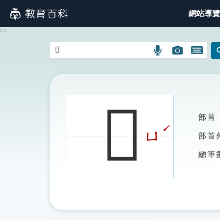
跳
網站導覽
:::
到
主
:::
要
內
語
圖
開
容
言
片
啟
搜
搜
鍵
尋
尋
盤
圖
圖
圖
𩥭
示
示
示
部首
ˊ
ㄩ
部首
總筆