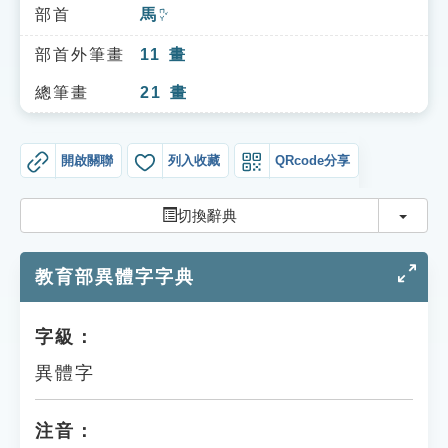
索引選單
部首
馬
ㄇㄚˇ
知識索引
部首外筆畫
11
畫
單字索引
總筆畫
21
畫
生命大百科索引
開啟關聯
列入收藏
QRcode分享
遊戲專區
切換
切換辭典
教學應用
教育部異體字字典
貓頭鷹博士
字級：
異體字
注音：