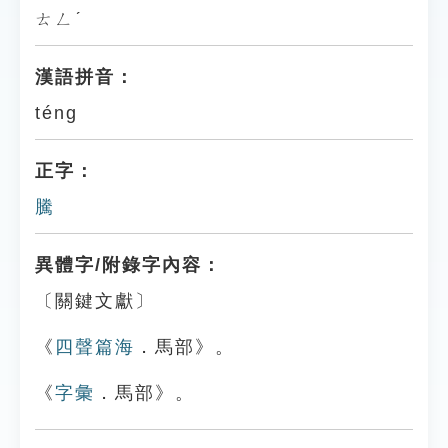
ㄊㄥˊ
漢語拼音：
téng
正字：
騰
異體字/附錄字內容：
〔關鍵文獻〕
《
四聲篇海
．馬部》。
《
字彙
．馬部》。