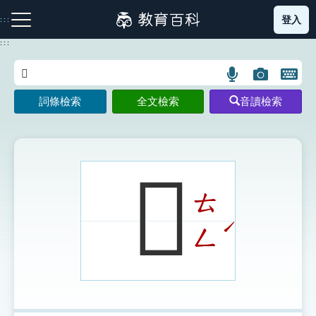
跳
登入
:::
到
主
:::
要
內
語
圖
開
容
注音索引圖示
筆畫索引圖示
部首索引表圖示
言
片
啟
詞條檢索
全文檢索
音讀檢索
搜
搜
鍵
尋
尋
盤
圖
圖
圖
示
示
示
𩥱
ㄊ
網站導覽
ˊ
ㄥ
生字詞彙表
成語故事