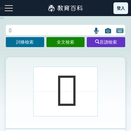
跳
登入
:::
到
主
:::
要
內
語
圖
開
容
注音索引圖示
筆畫索引圖示
部首索引表圖示
言
片
啟
詞條檢索
全文檢索
音讀檢索
搜
搜
鍵
尋
尋
盤
圖
圖
圖
示
示
示
𩦛
網站導覽
生字詞彙表
成語故事