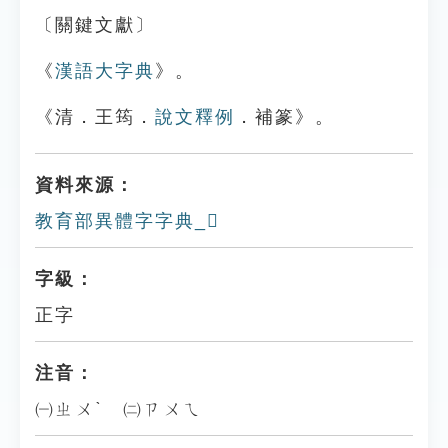
〔關鍵文獻〕
《
漢語大字典
》。
《清．王筠．
說文釋例
．補篆》。
資料來源：
教育部異體字字典_𩦛
字級：
正字
注音：
㈠ㄓㄨˋ ㈡ㄗㄨㄟ