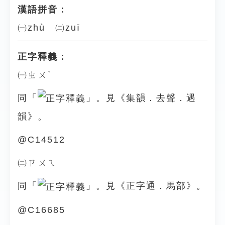
漢語拼音：
㈠zhù ㈡zuī
正字釋義：
㈠ㄓㄨˋ
同「
」。見《集韻．去聲．遇
韻》。
@C14512
㈡ㄗㄨㄟ
同「
」。見《正字通．馬部》。
@C16685