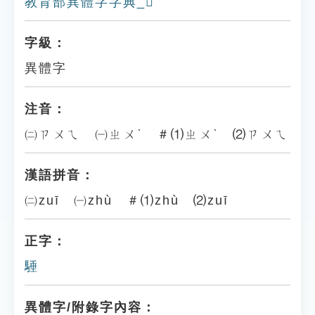
教育部異體字字典_𩦛
字級：
異體字
注音：
㈡ㄗㄨㄟ ㈠ㄓㄨˋ ＃⑴ㄓㄨˋ ⑵ㄗㄨㄟ
漢語拼音：
㈡zuī ㈠zhù ＃⑴zhù ⑵zuī
正字：
䮔
異體字/附錄字內容：