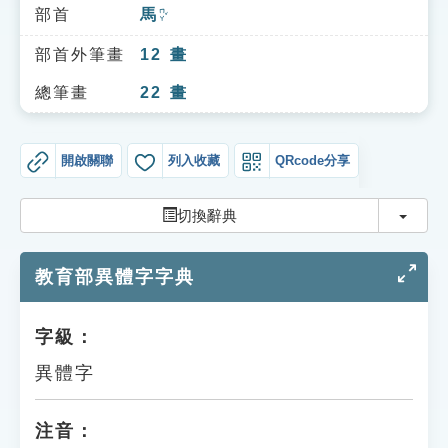
索引選單
部首
馬
ㄇㄚˇ
知識索引
部首外筆畫
12
畫
單字索引
總筆畫
22
畫
生命大百科索引
開啟關聯
列入收藏
QRcode分享
遊戲專區
切換
切換辭典
教學應用
教育部異體字字典
貓頭鷹博士
字級：
異體字
注音：