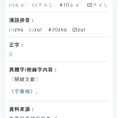
㈠ㄓㄨˋ ㈡ㄗㄨㄟ ＃⑴ㄓㄨˋ ⑵ㄗㄨㄟ
漢語拼音：
㈠zhù ㈡zuī ＃⑴zhù ⑵zuī
正字：
𨙔
異體字/附錄字內容：
〔關鍵文獻〕
《
字彙補
》。
資料來源：