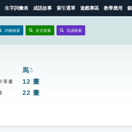
生字詞彙表
成語故事
索引選單
遊戲專區
教學應用
貓
詞條檢索
全文檢索
音讀檢索
馬
ㄇㄚˇ
12
畫
外筆畫
22
畫
畫