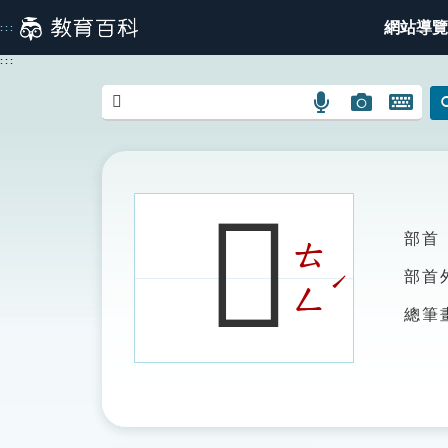
跳
網站導覽
:::
到
主
:::
要
內
語
圖
開
容
言
片
啟
搜
搜
鍵
尋
尋
盤
圖
圖
圖
𩦜
示
示
示
部首
ㄊ
ˊ
部首
ㄥ
總筆