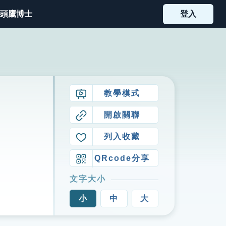
頭鷹博士
登入
教學模式
開啟關聯
列入收藏
QRcode分享
文字大小
小
中
大