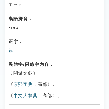
ㄒㄧㄠ
漢語拼音：
xiāo
正字：
囂
異體字/附錄字內容：
〔關鍵文獻〕
《
康熙字典
．高部》。
《
中文大辭典
．高部》。