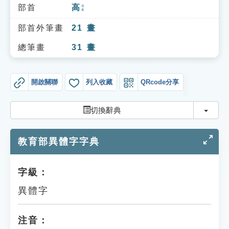
索引選單
部首
高
ㄍㄠ
知識索引
部首外筆畫
21
畫
單字索引
總筆畫
31
畫
生命大百科索引
開啟關聯
列入收藏
QRcode分享
遊戲專區
切換
切換辭典
教學應用
教育部異體字字典
貓頭鷹博士
字級：
異體字
注音：