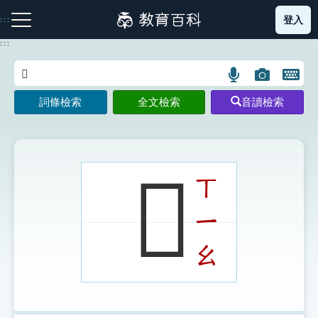
跳
登入
:::
到
主
:::
要
內
語
圖
開
容
注音索引圖示
筆畫索引圖示
部首索引表圖示
言
片
啟
詞條檢索
全文檢索
音讀檢索
搜
搜
鍵
尋
尋
盤
圖
圖
圖
示
示
示
𩫳
ㄒ
ㄧ
網站導覽
ㄠ
生字詞彙表
成語故事