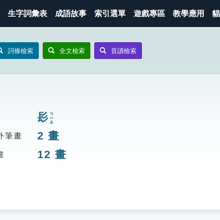
生字詞彙表
成語故事
索引選單
遊戲專區
教學應用
貓
詞條檢索
全文檢索
音讀檢索
髟
ㄅㄧㄠ
2
畫
外筆畫
12
畫
畫