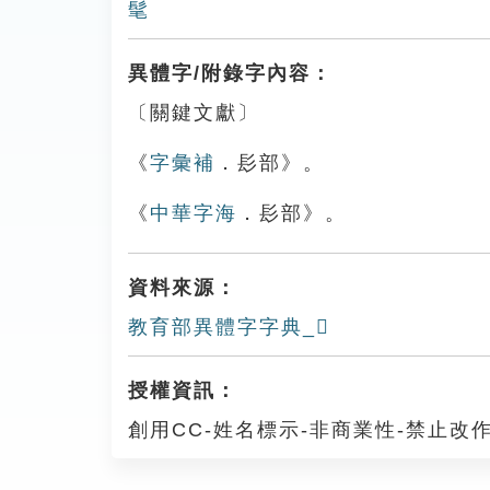
髦
異體字/附錄字內容：
〔關鍵文獻〕
《
字彙補
．髟部》。
《
中華字海
．髟部》。
資料來源：
教育部異體字字典_𩫷
授權資訊：
創用CC-姓名標示-非商業性-禁止改作