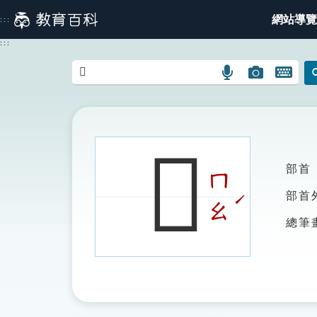
跳
網站導覽
:::
到
主
:::
要
內
語
圖
開
容
言
片
啟
搜
搜
鍵
尋
尋
盤
圖
圖
圖
𩫷
示
示
示
部首
ㄇ
ˊ
部首
ㄠ
總筆