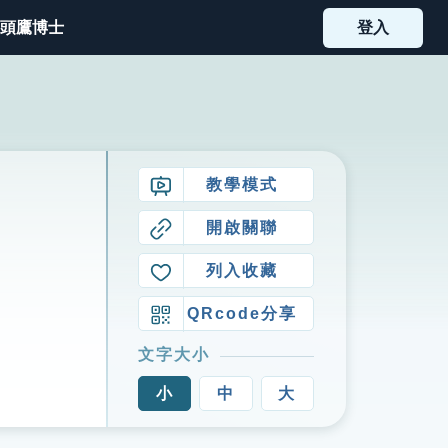
頭鷹博士
登入
教學模式
開啟關聯
列入收藏
QRcode分享
文字大小
小
中
大