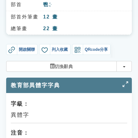
索引選單
部首
鬯
ㄔㄤˋ
知識索引
部首外筆畫
12
畫
單字索引
總筆畫
22
畫
生命大百科索引
開啟關聯
列入收藏
QRcode分享
遊戲專區
切換
切換辭典
教學應用
教育部異體字字典
貓頭鷹博士
字級：
異體字
注音：