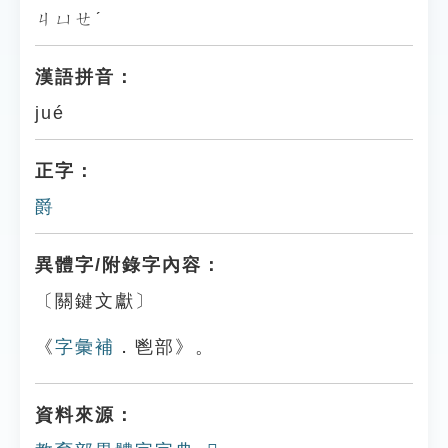
ㄐㄩㄝˊ
漢語拼音：
jué
正字：
爵
異體字/附錄字內容：
〔關鍵文獻〕
《
字彙補
．鬯部》。
資料來源：