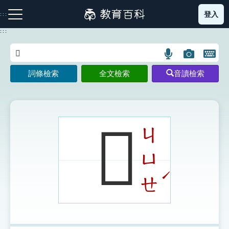
跳
登入
:::
到
主
:::
要
內
語
圖
開
容
注音索引圖示
筆畫索引圖示
部首索引表圖示
言
片
啟
詞條檢索
全文檢索
音讀檢索
搜
搜
鍵
尋
尋
盤
圖
圖
圖
示
示
示
𩰧
ㄐ
ㄩ
網站導覽
ˊ
ㄝ
生字詞彙表
成語故事