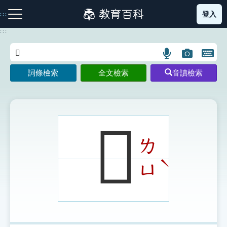
跳
登入
:::
到
主
:::
要
內
語
圖
開
容
注音索引圖示
筆畫索引圖示
部首索引表圖示
言
片
啟
詞條檢索
全文檢索
音讀檢索
搜
搜
鍵
尋
尋
盤
圖
圖
圖
示
示
示
𩲦
ㄌ
網站導覽
ˋ
ㄩ
生字詞彙表
成語故事