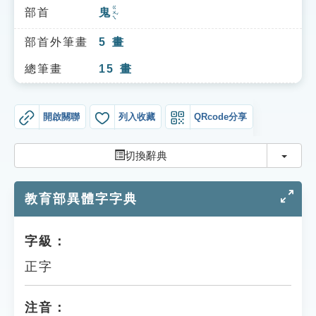
索引選單
ㄍㄨㄟˇ
部首
鬼
知識索引
部首外筆畫
5
畫
單字索引
總筆畫
15
畫
生命大百科索引
開啟關聯
列入收藏
QRcode分享
遊戲專區
切換
切換辭典
教學應用
教育部異體字字典
貓頭鷹博士
字級：
正字
注音：