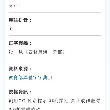
ㄌㄩˋ
漢語拼音：
lǜ
正字釋義：
殺。見《四聲篇海．鬼部》。
資料來源：
教育部異體字字典_𩲦
授權資訊：
創用CC-姓名標示-非商業性-禁止改作臺灣
3.0版授權條款