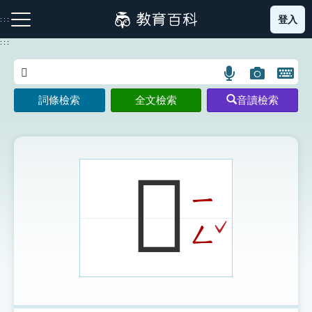
跳
登入
:::
到
主
:::
要
內
語
圖
開
容
注音索引圖示
筆畫索引圖示
部首索引表圖示
言
片
啟
詞條檢索
全文檢索
音讀檢索
搜
搜
鍵
尋
尋
盤
圖
圖
圖
示
示
示
𩳍
ㄧ
網站導覽
ˇ
ㄥ
生字詞彙表
成語故事