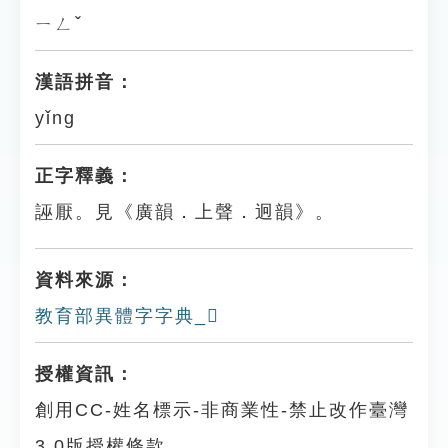
ㄧㄥˇ
漢語拼音：
yǐng
正字釋義：
誣厭。見《廣韻．上聲．迥韻》。
資料來源：
教育部異體字字典_𩳍
授權資訊：
創用CC-姓名標示-非商業性-禁止改作臺灣
3.0版授權條款