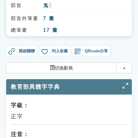
索引選單
ㄍㄨㄟˇ
部首
鬼
知識索引
部首外筆畫
7
畫
單字索引
總筆畫
17
畫
生命大百科索引
開啟關聯
列入收藏
QRcode分享
遊戲專區
切換
切換辭典
教學應用
教育部異體字字典
貓頭鷹博士
字級：
正字
注音：