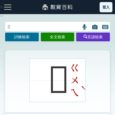
跳
登入
:::
到
主
:::
要
內
語
圖
開
容
注音索引圖示
筆畫索引圖示
部首索引表圖示
言
片
啟
詞條檢索
全文檢索
音讀檢索
搜
搜
鍵
尋
尋
盤
圖
圖
圖
示
示
示
𩳝
ㄍ
ㄨ
網站導覽
ˋ
ㄟ
生字詞彙表
成語故事