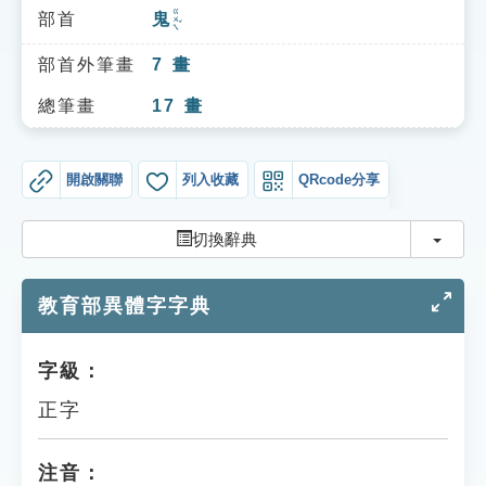
索引選單
ㄍㄨㄟˇ
部首
鬼
知識索引
部首外筆畫
7
畫
單字索引
總筆畫
17
畫
生命大百科索引
開啟關聯
列入收藏
QRcode分享
遊戲專區
切換
切換辭典
教學應用
教育部異體字字典
貓頭鷹博士
字級：
正字
注音：