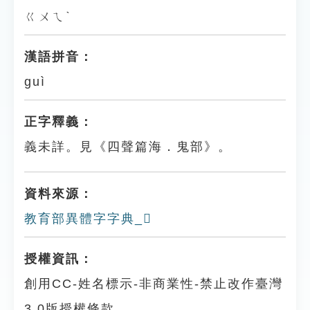
ㄍㄨㄟˋ
漢語拼音：
guì
正字釋義：
義未詳。見《四聲篇海．鬼部》。
資料來源：
教育部異體字字典_𩳝
授權資訊：
創用CC-姓名標示-非商業性-禁止改作臺灣
3.0版授權條款