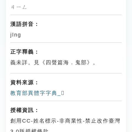
ㄐㄧㄥ
漢語拼音：
jīng
正字釋義：
義未詳。見《四聲篇海．鬼部》。
資料來源：
教育部異體字字典_𩳯
授權資訊：
創用CC-姓名標示-非商業性-禁止改作臺灣
3.0版授權條款