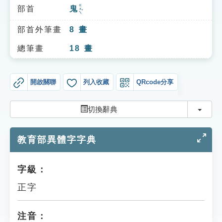
索引選單
ㄍㄨㄟˇ
部首
鬼
知識索引
部首外筆畫
8
畫
單字索引
總筆畫
18
畫
生命大百科索引
開啟關聯
列入收藏
QRcode分享
遊戲專區
切換
切換辭典
教學應用
教育部異體字字典
貓頭鷹博士
字級：
正字
注音：