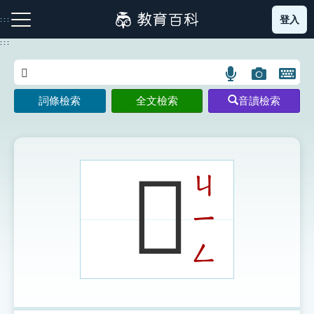
跳
登入
:::
到
主
:::
要
內
語
圖
開
容
注音索引圖示
筆畫索引圖示
部首索引表圖示
言
片
啟
詞條檢索
全文檢索
音讀檢索
搜
搜
鍵
尋
尋
盤
圖
圖
圖
示
示
示
𩳯
ㄐ
ㄧ
網站導覽
ㄥ
生字詞彙表
成語故事