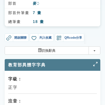
索引選單
部首
麥
ㄇㄞˋ
知識索引
部首外筆畫
7
畫
單字索引
總筆畫
18
畫
生命大百科索引
開啟關聯
列入收藏
QRcode分享
遊戲專區
切換
切換辭典
教學應用
教育部異體字字典
貓頭鷹博士
字級：
正字
注音：