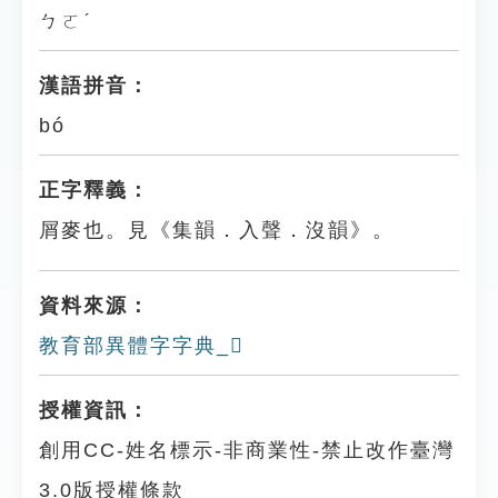
ㄅㄛˊ
漢語拼音：
bó
正字釋義：
屑麥也。見《集韻．入聲．沒韻》。
資料來源：
教育部異體字字典_𪌰
授權資訊：
創用CC-姓名標示-非商業性-禁止改作臺灣
3.0版授權條款