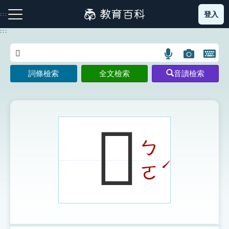
跳
登入
:::
到
主
:::
要
內
語
圖
開
容
注音索引圖示
筆畫索引圖示
部首索引表圖示
言
片
啟
詞條檢索
全文檢索
音讀檢索
搜
搜
鍵
尋
尋
盤
圖
圖
圖
示
示
示
𪌰
ㄅ
網站導覽
ˊ
ㄛ
生字詞彙表
成語故事