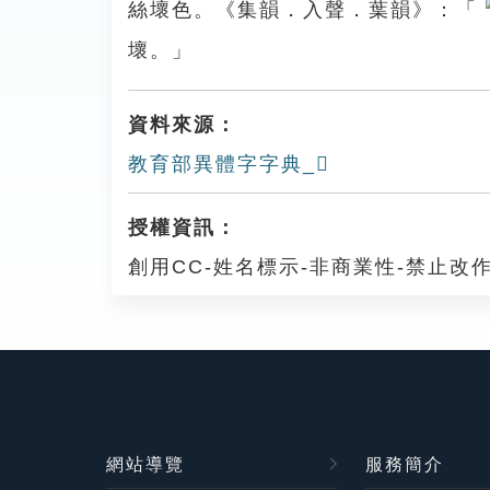
絲壞色。《集韻．入聲．葉韻》：「
壞。」
資料來源：
教育部異體字字典_𪑗
授權資訊：
創用CC-姓名標示-非商業性-禁止改作
網站導覽
服務簡介