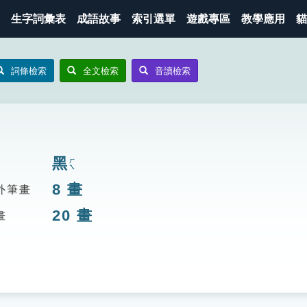
生字詞彙表
成語故事
索引選單
遊戲專區
教學應用
貓
詞條檢索
全文檢索
音讀檢索
黑
ㄏㄟ
8
畫
外筆畫
20
畫
畫