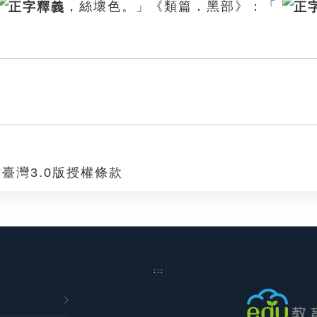
，絲壞色。」《類篇．黑部》：「
臺灣3.0版授權條款
:::