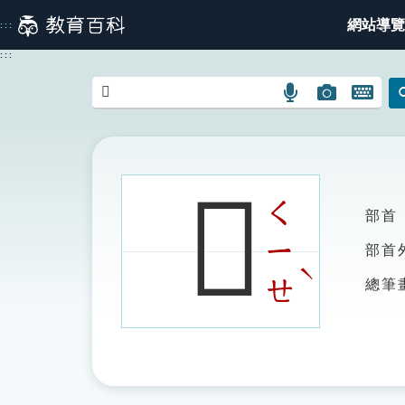
跳
網站導覽
:::
到
主
:::
要
內
語
圖
開
容
言
片
啟
搜
搜
鍵
尋
尋
盤
圖
圖
圖
𪑗
示
示
示
ㄑ
部首
ㄧ
部首
ˋ
ㄝ
總筆