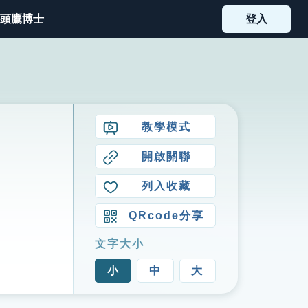
頭鷹博士
登入
教學模式
開啟關聯
列入收藏
QRcode分享
文字大小
小
中
大