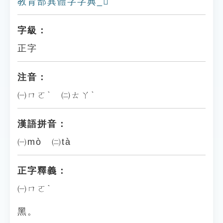
教育部異體字字典_𪒂
字級：
正字
注音：
㈠ㄇㄛˋ ㈡ㄊㄚˋ
漢語拼音：
㈠mò ㈡tà
正字釋義：
㈠ㄇㄛˋ
黑。