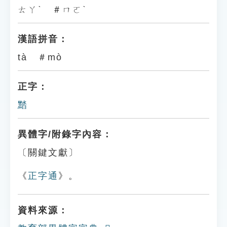
ㄊㄚˋ ＃ㄇㄛˋ
漢語拼音：
tà ＃mò
正字：
䵬
異體字/附錄字內容：
〔關鍵文獻〕
《
正字通
》。
資料來源：