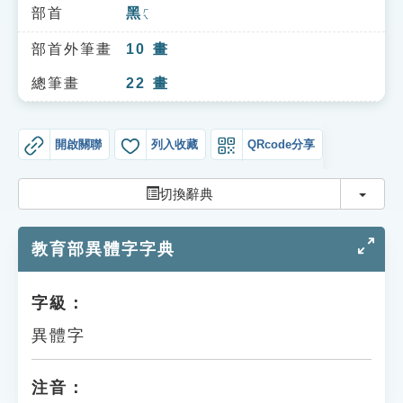
索引選單
部首
黑
ㄏㄟ
知識索引
部首外筆畫
10
畫
單字索引
總筆畫
22
畫
生命大百科索引
開啟關聯
列入收藏
QRcode分享
遊戲專區
切換
切換辭典
教學應用
教育部異體字字典
貓頭鷹博士
字級：
異體字
注音：