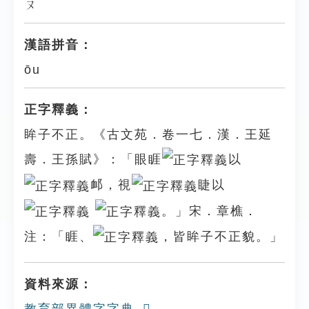
ㄡ
漢語拼音：
ōu
正字釋義：
眸子不正。《古文苑．卷一七．漢．王延
壽．王孫賦》：「眼睚
以
䘏，視
睫以
。」宋．章樵．
注：「睚、
，皆眸子不正貌。」
資料來源：