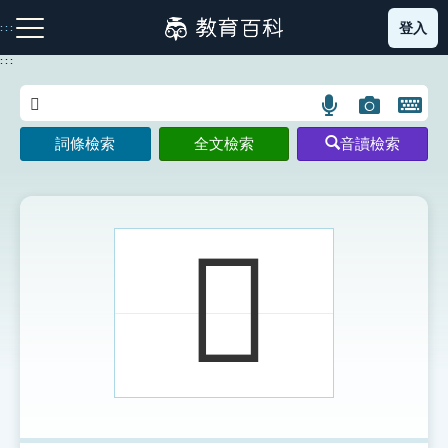
跳
登入
:::
到
主
:::
要
內
語
圖
開
容
注音索引圖示
筆畫索引圖示
部首索引表圖示
言
片
啟
詞條檢索
全文檢索
音讀檢索
搜
搜
鍵
尋
尋
盤
圖
圖
圖
示
示
示
𪒂
網站導覽
生字詞彙表
成語故事