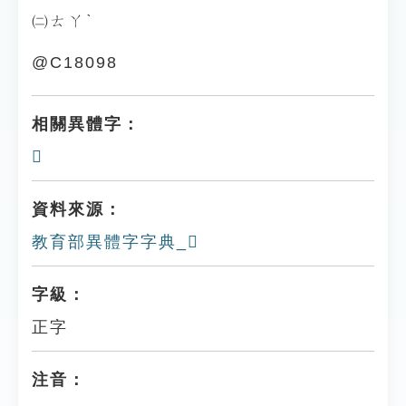
㈡ㄊㄚˋ
@C18098
相關異體字：
𪑥
資料來源：
教育部異體字字典_𪒂
字級：
正字
注音：