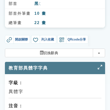
索引選單
部首
黑
ㄏㄟ
知識索引
部首外筆畫
10
畫
單字索引
總筆畫
22
畫
生命大百科索引
開啟關聯
列入收藏
QRcode分享
遊戲專區
切換
切換辭典
教學應用
教育部異體字字典
貓頭鷹博士
字級：
異體字
注音：