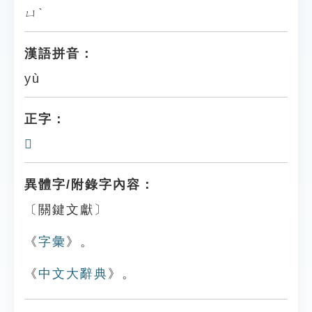
ㄩˋ
漢語拼音：
yù
正字：
𪑝
異體字/附錄字內容：
〔關鍵文獻〕
《
字彙
》。
《
中文大辭典
》。