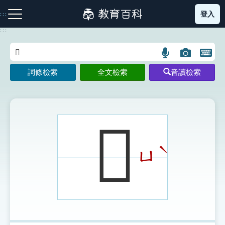
跳
登入
:::
到
主
:::
要
內
語
圖
開
容
注音索引圖示
筆畫索引圖示
部首索引表圖示
言
片
啟
詞條檢索
全文檢索
音讀檢索
搜
搜
鍵
尋
尋
盤
圖
圖
圖
示
示
示
𪒃
ˋ
ㄩ
網站導覽
生字詞彙表
成語故事